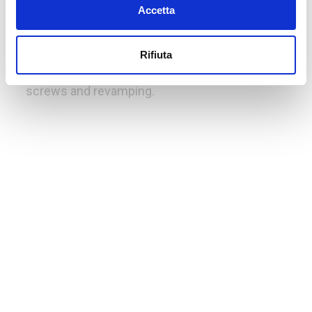
FLIGHTING
Accetta
Sectional and continuous flighting
Rifiuta
special and molded. Complete
screws and revamping.
Home - Augers & Flighting
MOTRIDAL Spa - Via Pietro Bubba, 17 - 29122 Piacenza (PC)
ITALY - P.IVA 00101860336
Ph +39.0523.596611
Fax +39.0523.590128